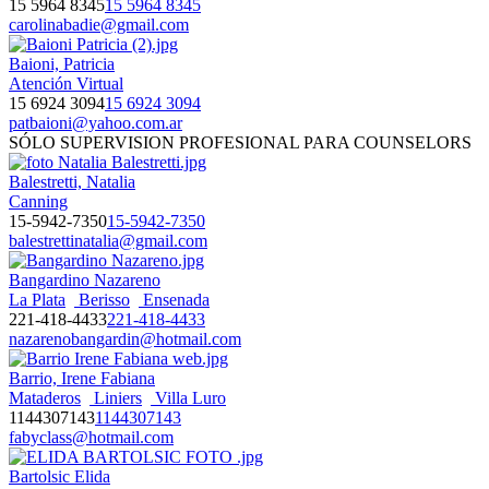
15 5964 8345
15 5964 8345
carolinabadie@gmail.com
Baioni, Patricia
Atención Virtual
15 6924 3094
15 6924 3094
patbaioni@yahoo.com.ar
SÓLO SUPERVISION PROFESIONAL PARA COUNSELORS
Balestretti, Natalia
Canning
15-5942-7350
15-5942-7350
balestrettinatalia@gmail.com
Bangardino Nazareno
La Plata
Berisso
Ensenada
221-418-4433
221-418-4433
nazarenobangardin@hotmail.com
Barrio, Irene Fabiana
Mataderos
Liniers
Villa Luro
1144307143
1144307143
fabyclass@hotmail.com
Bartolsic Elida