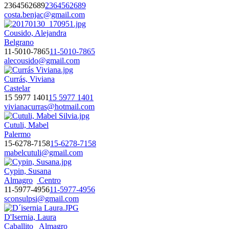
2364562689
2364562689
costa.benjac@gmail.com
Cousido, Alejandra
Belgrano
11-5010-7865
11-5010-7865
alecousido@gmail.com
Currás, Viviana
Castelar
15 5977 1401
15 5977 1401
vivianacurras@hotmail.com
Cutuli, Mabel
Palermo
15-6278-7158
15-6278-7158
mabelcutuli@gmail.com
Cypin, Susana
Almagro
Centro
11-5977-4956
11-5977-4956
sconsulpsi@gmail.com
D'Isernia, Laura
Caballito
Almagro