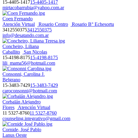
15-4405-1417
15-4405-1417
mirtacobarrubia@yahoo.com.ar
Coen Fernando
Atención Virtual
Rosario Centro
Rosario B° Echesortu
3412550375
3412550375
info@desatando.com.ar
Concheiro, Liliana
Caballito
San Nicolas
15-4198-8175
15-4198-8175
lili_mama56@hotmail.com
Consonni, Carolina J.
Belgrano
15-3483-7429
15-3483-7429
caroconsonni@hotmail.com
Corbalán Alejandro
Flores
Atención Virtual
11 5327-8760
11 5327-8760
counseling.integrativo@gmail.com
Cornide, José Pablo
Lanus Oeste