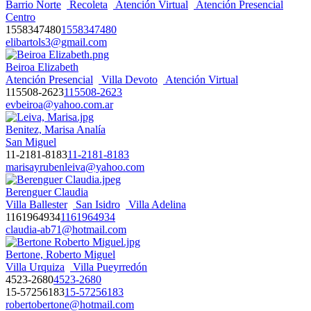
Barrio Norte
Recoleta
Atención Virtual
Atención Presencial
Centro
1558347480
1558347480
elibartols3@gmail.com
Beiroa Elizabeth
Atención Presencial
Villa Devoto
Atención Virtual
115508-2623
115508-2623
evbeiroa@yahoo.com.ar
Benitez, Marisa Analía
San Miguel
11-2181-8183
11-2181-8183
marisayrubenleiva@yahoo.com
Berenguer Claudia
Villa Ballester
San Isidro
Villa Adelina
1161964934
1161964934
claudia-ab71@hotmail.com
Bertone, Roberto Miguel
Villa Urquiza
Villa Pueyrredón
4523-2680
4523-2680
15-57256183
15-57256183
robertobertone@hotmail.com