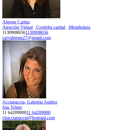
Abregu Carina
Atención Virtual
Cordoba capital
Mendiolaza
1130908656
1130908656
caryabregu27@gmail.com
Acciapaccia, Gabriela Andrea
San Telmo
11 64209900
11 64209900
clracciapaccia@hotmail.com