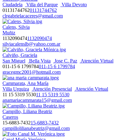
Ciudadela
Villa del Parque
Villa Devoto
01131744762
01131744762
clrgabrielacaceres@gmail.com
Calens, Silvia
Muñiz
1132090474
1132090474
silviacalenslb@yahoo.com.ar
Calviño, Graciela
San Miguel
Bella Vista
Jose C. Paz
Atención Virtual
011-15 6 1799784
011-15 6 1799784
gracegmc2001@hotmail.com
Cammarata, Ana María
Villa Urquiza
Atención Presencial
Atención Virtual
11 15 5319 5530
11 15 5319 5530
anamariacammarata15@gmail.com
Campillo, Liliana Beatriz
Caseros
15-6883-7432
15-6883-7432
campillolilianabeatriz@gmail.com
Canal María Verónica