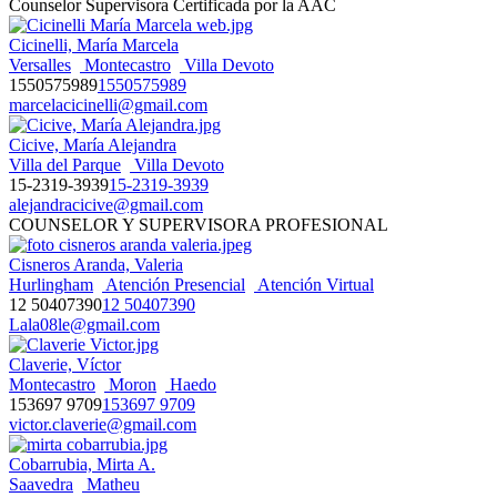
Counselor Supervisora Certificada por la AAC
Cicinelli, María Marcela
Versalles
Montecastro
Villa Devoto
1550575989
1550575989
marcelacicinelli@gmail.com
Cicive, María Alejandra
Villa del Parque
Villa Devoto
15-2319-3939
15-2319-3939
alejandracicive@gmail.com
COUNSELOR Y SUPERVISORA PROFESIONAL
Cisneros Aranda, Valeria
Hurlingham
Atención Presencial
Atención Virtual
12 50407390
12 50407390
Lala08le@gmail.com
Claverie, Víctor
Montecastro
Moron
Haedo
153697 9709
153697 9709
victor.claverie@gmail.com
Cobarrubia, Mirta A.
Saavedra
Matheu