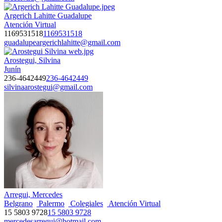
Argerich Lahitte Guadalupe
Atención Virtual
1169531518
1169531518
guadalupeargerichlahitte@gmail.com
Arostegui, Silvina
Junín
236-4642449
236-4642449
silvinaarostegui@gmail.com
Arregui, Mercedes
Belgrano
Palermo
Colegiales
Atención Virtual
15 5803 9728
15 5803 9728
mercedesarregui@hotmail.com