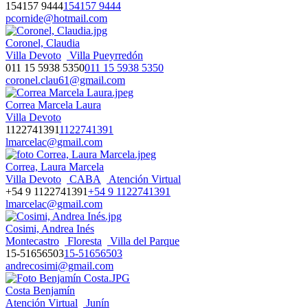
154157 9444
154157 9444
pcornide@hotmail.com
Coronel, Claudia
Villa Devoto
Villa Pueyrredón
011 15 5938 5350
011 15 5938 5350
coronel.clau61@gmail.com
Correa Marcela Laura
Villa Devoto
1122741391
1122741391
lmarcelac@gmail.com
Correa, Laura Marcela
Villa Devoto
CABA
Atención Virtual
+54 9 1122741391
+54 9 1122741391
lmarcelac@gmail.com
Cosimi, Andrea Inés
Montecastro
Floresta
Villa del Parque
15-51656503
15-51656503
andrecosimi@gmail.com
Costa Benjamín
Atención Virtual
Junín