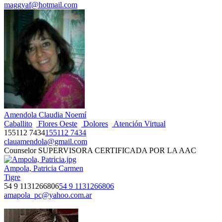
maggyaf@hotmail.com
Amendola Claudia Noemí
Caballito
Flores Oeste
Dolores
Atención Virtual
155112 7434
155112 7434
clauamendola@gmail.com
Counselor SUPERVISORA CERTIFICADA POR LA AAC
Ampola, Patricia Carmen
Tigre
54 9 1131266806
54 9 1131266806
amapola_pc@yahoo.com.ar