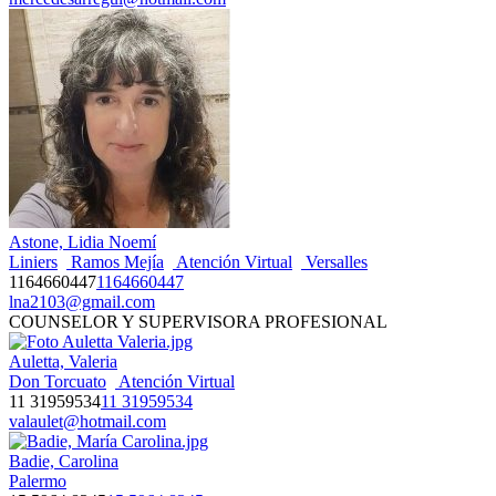
Astone, Lidia Noemí
Liniers
Ramos Mejía
Atención Virtual
Versalles
1164660447
1164660447
lna2103@gmail.com
COUNSELOR Y SUPERVISORA PROFESIONAL
Auletta, Valeria
Don Torcuato
Atención Virtual
11 31959534
11 31959534
valaulet@hotmail.com
Badie, Carolina
Palermo