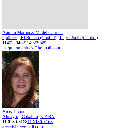
Aquino Martinez, M. del Carmen
Quilmes
El Bolson (Chubut)
Lago Puelo (Chubut)
1140229482
1140229482
maquinomartinez@hotmail.com
Arce, Elvira
Almagro
Caballito
CABA
11 6180-3168
11 6180-3168
arceelvira@gmail.com