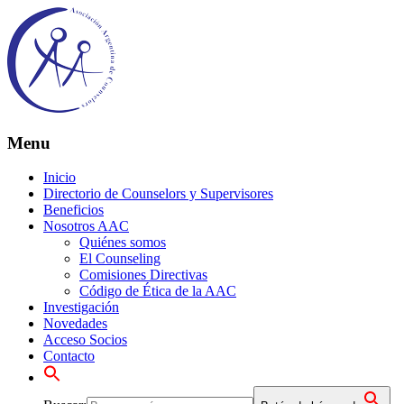
Menu
Inicio
Directorio de Counselors y Supervisores
Beneficios
Nosotros AAC
Quiénes somos
El Counseling
Comisiones Directivas
Código de Ética de la AAC
Investigación
Novedades
Acceso Socios
Contacto