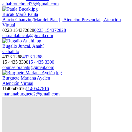
albabrouchoud75@gmail.com
Bucak María Paula
Barrio Chauvin (Mar del Plata)
Atención Presencial
Atención
Virtual
0223 154372828
0223 154372828
clr.paulabucak@gmail.com
Bugallo Juncal, Anahí
Caballito
4923 1268
4923 1268
15 4435 3300
15 4435 3300
counseloranahi@gmail.com
Burguete Mariana Ayelen
Atención Virtual
1140547616
1140547616
marianaburguete2@gmail.com