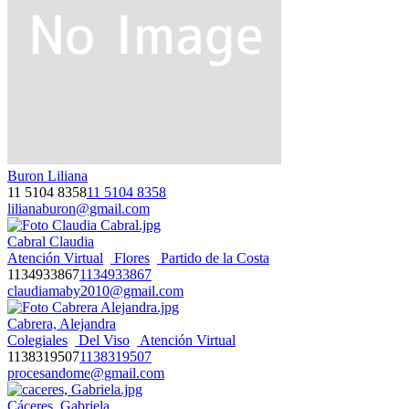
Buron Liliana
11 5104 8358
11 5104 8358
lilianaburon@gmail.com
Cabral Claudia
Atención Virtual
Flores
Partido de la Costa
1134933867
1134933867
claudiamaby2010@gmail.com
Cabrera, Alejandra
Colegiales
Del Viso
Atención Virtual
1138319507
1138319507
procesandome@gmail.com
Cáceres, Gabriela