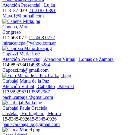
Atención Presencial
Luján
11-3187-0391
11-3187-0391
Mave1@hotmail.com
Canepa, Mirta
Congreso
11 5668 0772
11 5668 0772
mirtacanepa@yahoo.com.ar
Capozzi María José
Atención Presencial
Atención Virtual
Lomas de Zamora
1149895284
1149895284
Capozzi.mj@gmail.com
Carbajal María de la Paz
Atención Virtual
Caballito
Paternal
1135592967
1135592967
pachi.carbajal@gmail.com
Carbajal Paula Graciela
Castelar
Hurlingham
Moron
15-5345-0926
15-5345-0926
paulacarabajal.pc@gmail.com