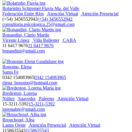
Bolarinho Schtremel Flavia Ma. del Valle
Federación Entre Ríos
Atención Virtual
Atención Presencial
(+54) 3456552942
(+54) 3456552942
consultoria.psicologica.25@gmail.com
Bonandini, Clario Martín
Vicente López
Villa Ballester
CABA
11 6417 9676
11 6417 9676
bonandini@gmail.com
Bonomo, Elena
Santa Fe
0342 154083965
0342 154083965
elena_bonomo@hotmail.com
Bredeston, Lorena
Núñez
Saavedra
Palermo
Atención Virtual
15-3211-5392
15-3211-5392
loremabre@gmail.com
Brouchoud, Alba
Lanus Oeste
Atención Presencial
Atención Virtual
1158635543
1158635543