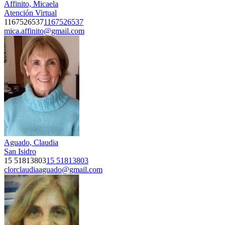
Affinito, Micaela
Atención Virtual
1167526537
1167526537
mica.affinito@gmail.com
Aguado, Claudia
San Isidro
15 51813803
15 51813803
clorclaudiaaguado@gmail.com