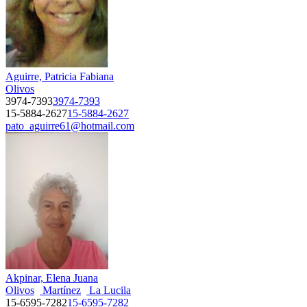
Aguirre, Patricia Fabiana
Olivos
3974-7393
3974-7393
15-5884-2627
15-5884-2627
pato_aguirre61@hotmail.com
Akpinar, Elena Juana
Olivos
Martínez
La Lucila
15-6595-7282
15-6595-7282