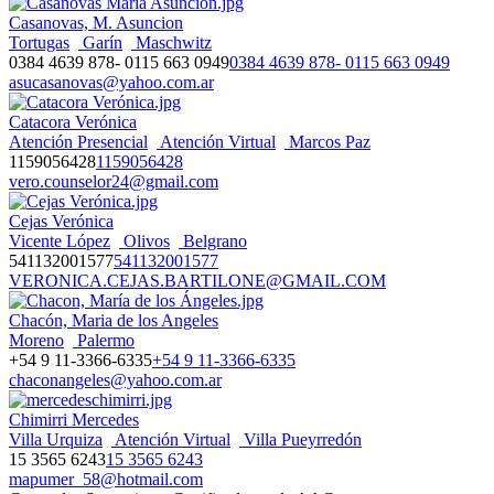
Casanovas, M. Asuncion
Tortugas
Garín
Maschwitz
0384 4639 878- 0115 663 0949
0384 4639 878- 0115 663 0949
asucasanovas@yahoo.com.ar
Catacora Verónica
Atención Presencial
Atención Virtual
Marcos Paz
1159056428
1159056428
vero.counselor24@gmail.com
Cejas Verónica
Vicente López
Olivos
Belgrano
541132001577
541132001577
VERONICA.CEJAS.BARTILONE@GMAIL.COM
Chacón, Maria de los Angeles
Moreno
Palermo
+54 9 11-3366-6335
+54 9 11-3366-6335
chaconangeles@yahoo.com.ar
Chimirri Mercedes
Villa Urquiza
Atención Virtual
Villa Pueyrredón
15 3565 6243
15 3565 6243
mapumer_58@hotmail.com