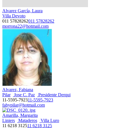
Alvarez García, Laura
Villa Devoto
011 57828262
011 57828262
morrona22@hotmail.com
Alvarez, Fabiana
Pilar
Jose C. Paz
Presidente Derqui
11-5595-7923
11-5595-7923
fabypilar@hotmail.com
Amarilla, Margarita
Liniers
Mataderos
Villa Luro
11 6218 3125
11 6218 3125