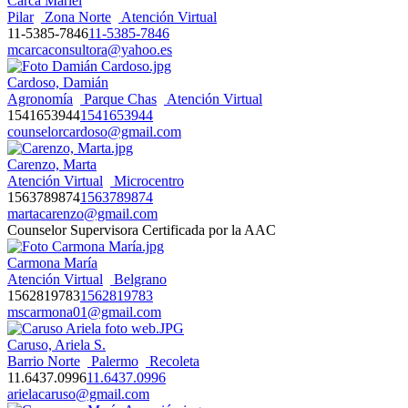
Carca Mariel
Pilar
Zona Norte
Atención Virtual
11-5385-7846
11-5385-7846
mcarcaconsultora@yahoo.es
Cardoso, Damián
Agronomía
Parque Chas
Atención Virtual
1541653944
1541653944
counselorcardoso@gmail.com
Carenzo, Marta
Atención Virtual
Microcentro
1563789874
1563789874
martacarenzo@gmail.com
Counselor Supervisora Certificada por la AAC
Carmona María
Atención Virtual
Belgrano
1562819783
1562819783
mscarmona01@gmail.com
Caruso, Ariela S.
Barrio Norte
Palermo
Recoleta
11.6437.0996
11.6437.0996
arielacaruso@gmail.com