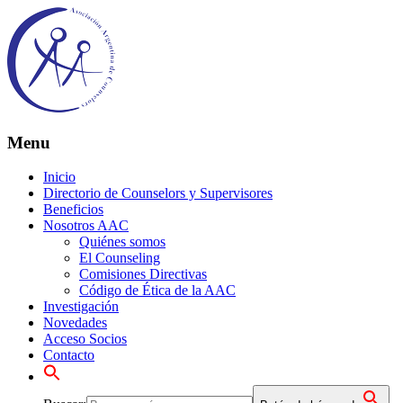
Menu
Inicio
Directorio de Counselors y Supervisores
Beneficios
Nosotros AAC
Quiénes somos
El Counseling
Comisiones Directivas
Código de Ética de la AAC
Investigación
Novedades
Acceso Socios
Contacto