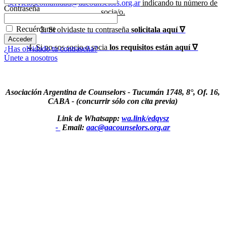
servicioscomunidad@aacounselors.org.ar
indicando tu número de
Contraseña
socia/o.
Recuérdame
3. Si olvidaste tu contraseña
solicitala aquí ∇
4. Si no sos socio o socia
los requisitos están aquí ∇
¿Has olvidado tu contraseña?
Únete a nosotros
Asociación Argentina de Counselors - Tucumán 1748, 8°, Of. 16,
CABA - (concurrir sólo con cita previa)
Link de Whatsapp:
wa.link/edqvsz
-
Email:
aac@aacounselors.org.ar