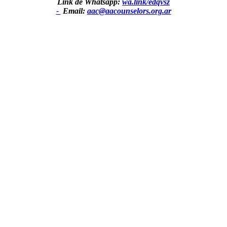
Link de Whatsapp:
wa.link/edqvsz
-
Email:
aac@aacounselors.org.ar