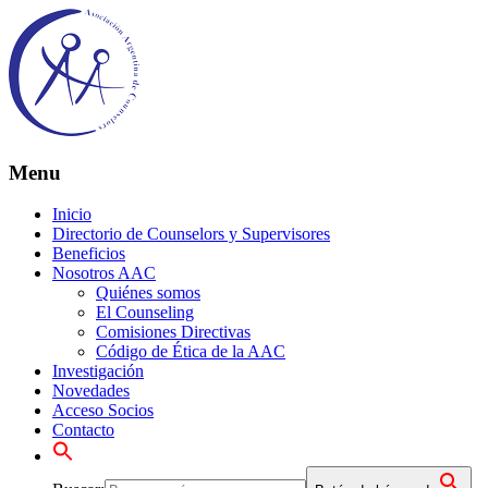
Menu
Inicio
Directorio de Counselors y Supervisores
Beneficios
Nosotros AAC
Quiénes somos
El Counseling
Comisiones Directivas
Código de Ética de la AAC
Investigación
Novedades
Acceso Socios
Contacto