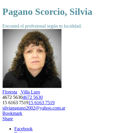
Pagano Scorcio, Silvia
Encontrá el profesional según tu localidad.
Floresta
Villa Luro
4672 5630
4672 5630
15 6163 7519
15 6163 7519
silviapagano2002@yahoo.com.ar
Bookmark
Share
Facebook