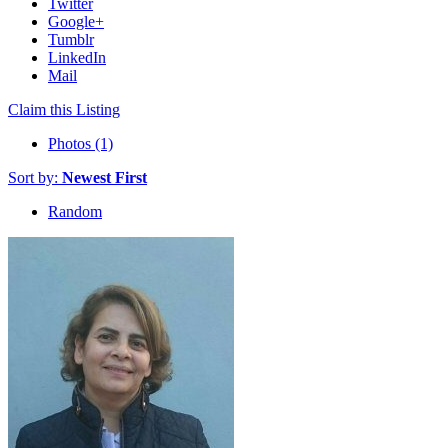
Twitter
Google+
Tumblr
LinkedIn
Mail
Claim this Listing
Photos (1)
Sort by:
Newest First
Random