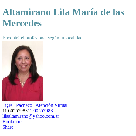
Altamirano Lila María de las
Mercedes
Encontrá el profesional según tu localidad.
Tigre
Pacheco
Atención Virtual
11 60557983
11 60557983
lilaaltamirano@yahoo.com.ar
Bookmark
Share