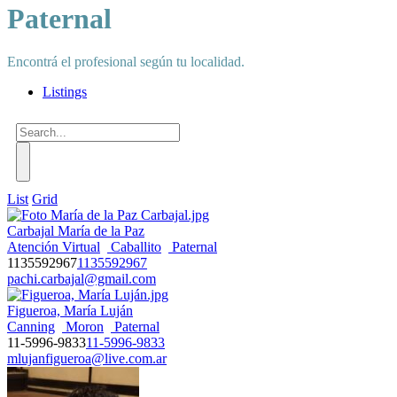
Paternal
Encontrá el profesional según tu localidad.
Listings
List
Grid
Carbajal María de la Paz
Atención Virtual
Caballito
Paternal
1135592967
1135592967
pachi.carbajal@gmail.com
Figueroa, María Luján
Canning
Moron
Paternal
11-5996-9833
11-5996-9833
mlujanfigueroa@live.com.ar