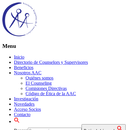
Menu
Inicio
Directorio de Counselors y Supervisores
Beneficios
Nosotros AAC
Quiénes somos
El Counseling
Comisiones Directivas
Código de Ética de la AAC
Investigación
Novedades
Acceso Socios
Contacto