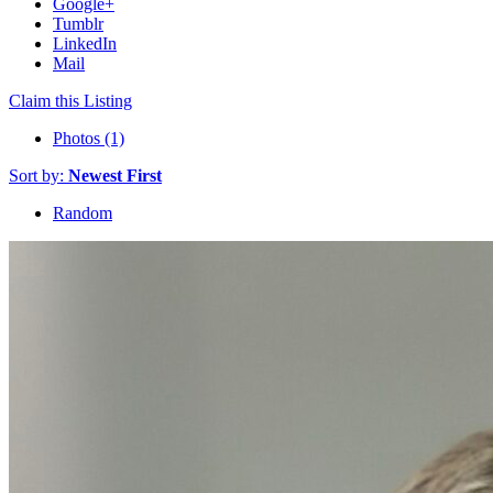
Google+
Tumblr
LinkedIn
Mail
Claim this Listing
Photos (1)
Sort by:
Newest First
Random