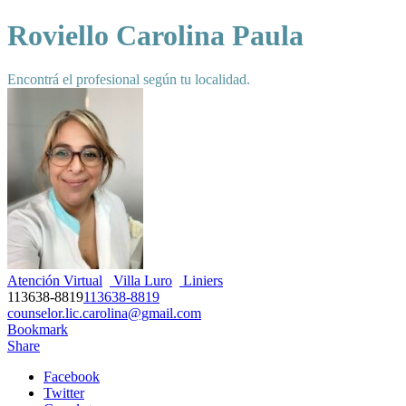
Roviello Carolina Paula
Encontrá el profesional según tu localidad.
Atención Virtual
Villa Luro
Liniers
113638-8819
113638-8819
counselor.lic.carolina@gmail.com
Bookmark
Share
Facebook
Twitter