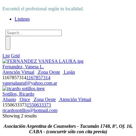
Encontrá el profesional según tu localidad.
Listings
List
Grid
Fernandez, Vanesa L.
Atención Virtual
Zona Oeste
Luján
1167857314
1167857314
vanesalauraf@yahoo.com.ar
Sotillos, Ricardo
Abasto
Once
Zona Oeste
Atención Virtual
1550633373
1550633373
ricardosotillos@hotmail.com
Showing 2 results
Asociación Argentina de Counselors - Tucumán 1748, 8°, Of. 16,
CABA - (concurrir sólo con cita previa)