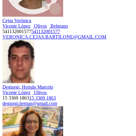
Cejas Verónica
Vicente López
Olivos
Belgrano
541132001577
541132001577
VERONICA.CEJAS.BARTILONE@GMAIL.COM
Degiorgi, Hernán Marcelo
Vicente López
Olivos
15 3369 1863
15 3369 1863
degiorgi.hernan@gmail.com