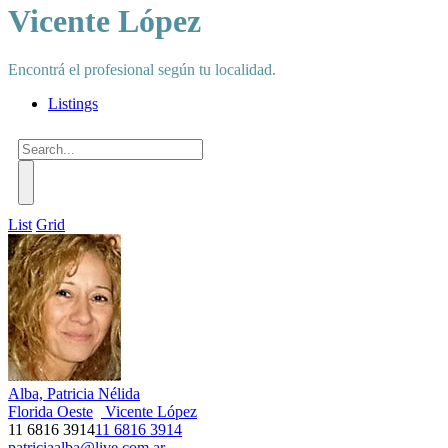
Vicente López
Encontrá el profesional según tu localidad.
Listings
List
Grid
Alba, Patricia Nélida
Florida Oeste
Vicente López
11 6816 3914
11 6816 3914
patriciaalba@live.com.ar