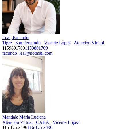
Leal, Facundo
Tigre
San Fernando
Vicente López
Atención Virtual
1159801709
1159801709
facundo_leal@hotmail.com
Mandale María Luciana
Atención Virtual
CABA
Vicente López
116 175 3496
116 175 3496