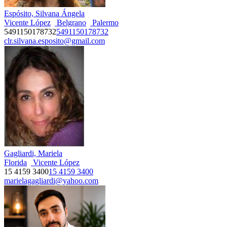
Espósito, Silvana Ángela
Vicente López
Belgrano
Palermo
5491150178732
5491150178732
clr.silvana.esposito@gmail.com
Gagliardi, Mariela
Florida
Vicente López
15 4159 3400
15 4159 3400
marielagagliardi@yahoo.com