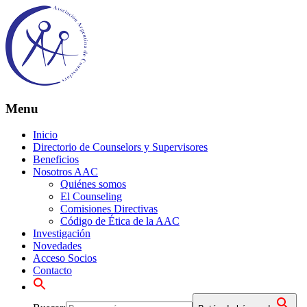
Menu
Inicio
Directorio de Counselors y Supervisores
Beneficios
Nosotros AAC
Quiénes somos
El Counseling
Comisiones Directivas
Código de Ética de la AAC
Investigación
Novedades
Acceso Socios
Contacto