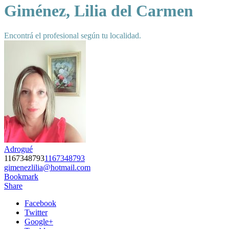
Giménez, Lilia del Carmen
Encontrá el profesional según tu localidad.
Adrogué
1167348793
1167348793
gimenezlilia@hotmail.com
Bookmark
Share
Facebook
Twitter
Google+