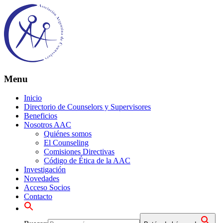
Menu
Inicio
Directorio de Counselors y Supervisores
Beneficios
Nosotros AAC
Quiénes somos
El Counseling
Comisiones Directivas
Código de Ética de la AAC
Investigación
Novedades
Acceso Socios
Contacto