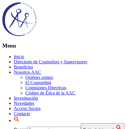
Menu
Inicio
Directorio de Counselors y Supervisores
Beneficios
Nosotros AAC
Quiénes somos
El Counseling
Comisiones Directivas
Código de Ética de la AAC
Investigación
Novedades
Acceso Socios
Contacto