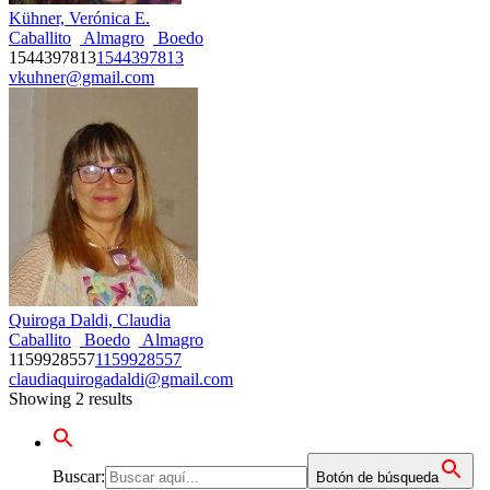
Kühner, Verónica E.
Caballito
Almagro
Boedo
1544397813
1544397813
vkuhner@gmail.com
Quiroga Daldi, Claudia
Caballito
Boedo
Almagro
1159928557
1159928557
claudiaquirogadaldi@gmail.com
Showing 2 results
Buscar:
Botón de búsqueda