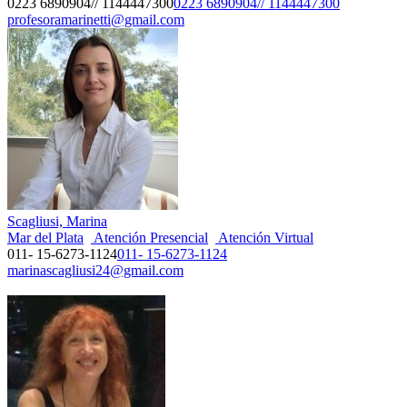
0223 6890904// 1144447300
0223 6890904// 1144447300
profesoramarinetti@gmail.com
Scagliusi, Marina
Mar del Plata
Atención Presencial
Atención Virtual
011- 15-6273-1124
011- 15-6273-1124
marinascagliusi24@gmail.com