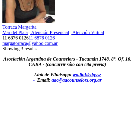
Torraca Margarita
Mar del Plata
Atención Presencial
Atención Virtual
11 6876 0126
11 6876 0126
margatorraca@yahoo.com.ar
Showing 3 results
Asociación Argentina de Counselors - Tucumán 1748, 8°, Of. 16,
CABA - (concurrir sólo con cita previa)
Link de Whatsapp:
wa.link/edqvsz
-
Email:
aac@aacounselors.org.ar