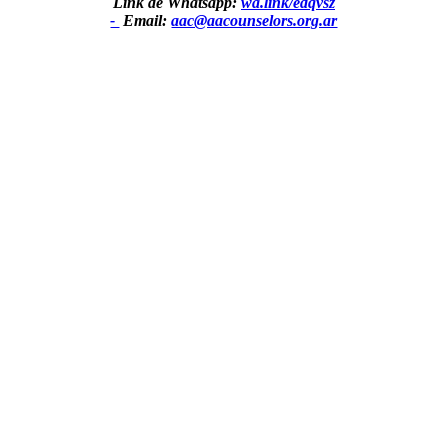
Link de Whatsapp:
wa.link/edqvsz
-
Email:
aac@aacounselors.org.ar