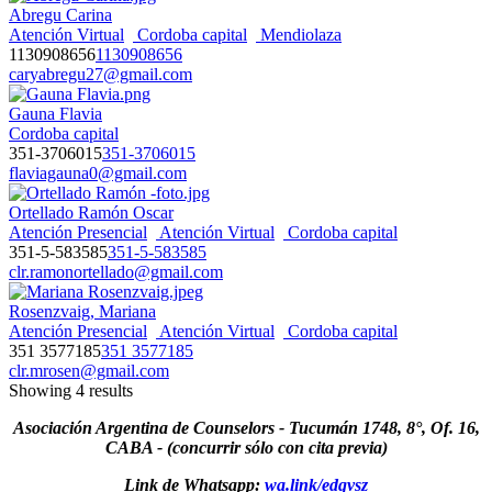
Abregu Carina
Atención Virtual
Cordoba capital
Mendiolaza
1130908656
1130908656
caryabregu27@gmail.com
Gauna Flavia
Cordoba capital
351-3706015
351-3706015
flaviagauna0@gmail.com
Ortellado Ramón Oscar
Atención Presencial
Atención Virtual
Cordoba capital
351-5-583585
351-5-583585
clr.ramonortellado@gmail.com
Rosenzvaig, Mariana
Atención Presencial
Atención Virtual
Cordoba capital
351 3577185
351 3577185
clr.mrosen@gmail.com
Showing 4 results
Asociación Argentina de Counselors - Tucumán 1748, 8°, Of. 16,
CABA - (concurrir sólo con cita previa)
Link de Whatsapp:
wa.link/edqvsz