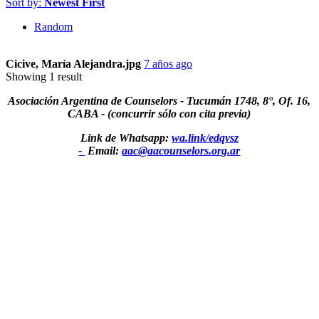
Sort by:
Newest First
Random
Cicive, María Alejandra.jpg
7 años ago
Showing 1 result
Asociación Argentina de Counselors - Tucumán 1748, 8°, Of. 16,
CABA - (concurrir sólo con cita previa)
Link de Whatsapp:
wa.link/edqvsz
-
Email:
aac@aacounselors.org.ar