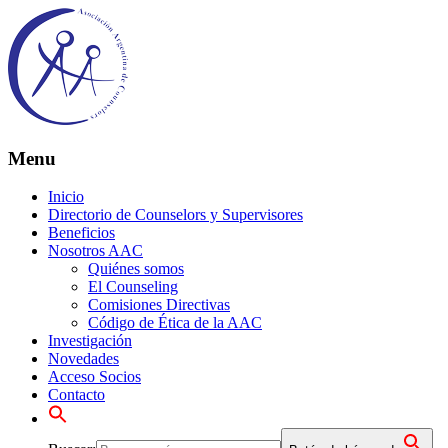
Menu
Inicio
Directorio de Counselors y Supervisores
Beneficios
Nosotros AAC
Quiénes somos
El Counseling
Comisiones Directivas
Código de Ética de la AAC
Investigación
Novedades
Acceso Socios
Contacto