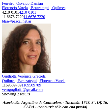
Ferreiro, Osvaldo Damian
Florencio Varela
Berazategui
Quilmes
4210-0101
4210-0101
11 6676 7220
11 6676 7220
blas@pascal.net.ar
Gugliotta Verónica Graciela
Quilmes
Berazategui
Florencio Varela
1169509789
1169509789
verogugliotta@gmail.com
Showing 2 results
Asociación Argentina de Counselors - Tucumán 1748, 8°, Of. 16,
CABA - (concurrir sólo con cita previa)