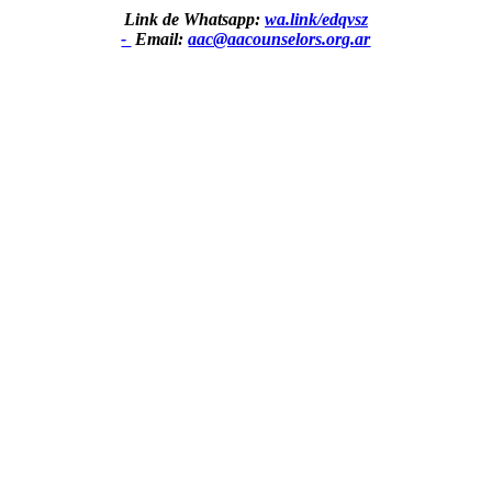
Link de Whatsapp:
wa.link/edqvsz
-
Email:
aac@aacounselors.org.ar