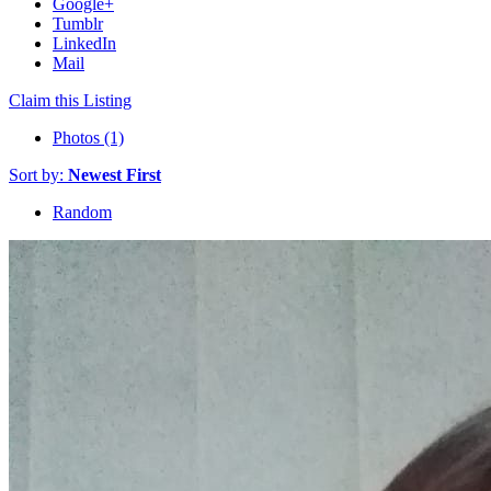
Google+
Tumblr
LinkedIn
Mail
Claim this Listing
Photos (1)
Sort by:
Newest First
Random