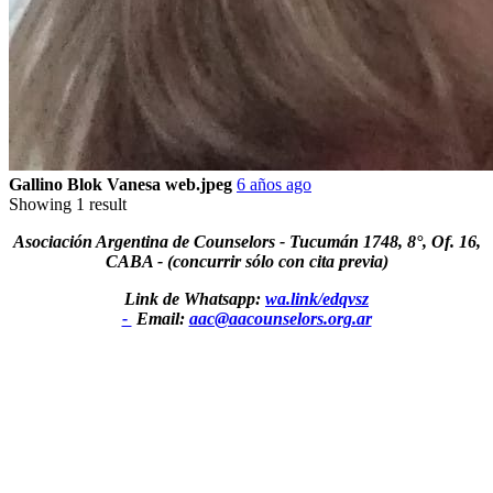
Gallino Blok Vanesa web.jpeg
6 años ago
Showing 1 result
Asociación Argentina de Counselors - Tucumán 1748, 8°, Of. 16,
CABA - (concurrir sólo con cita previa)
Link de Whatsapp:
wa.link/edqvsz
-
Email:
aac@aacounselors.org.ar