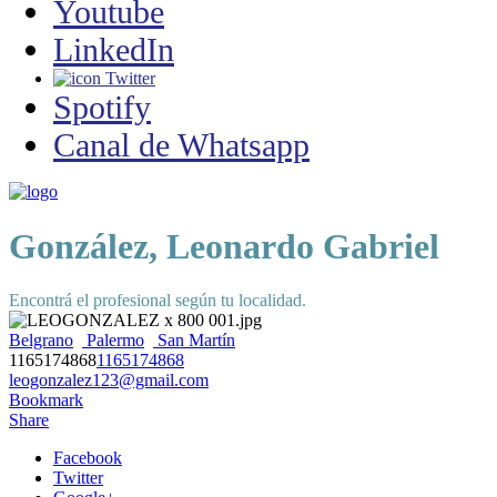
Youtube
LinkedIn
Twitter
Spotify
Canal de Whatsapp
González, Leonardo Gabriel
Encontrá el profesional según tu localidad.
Belgrano
Palermo
San Martín
1165174868
1165174868
leogonzalez123@gmail.com
Bookmark
Share
Facebook
Twitter