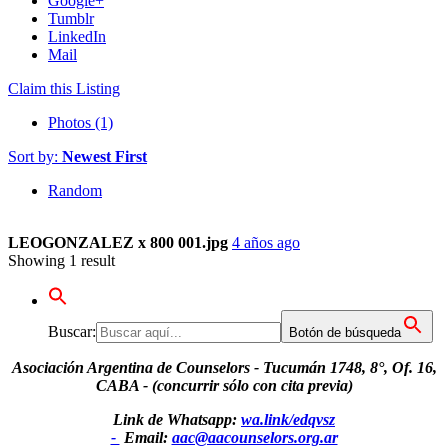
Google+
Tumblr
LinkedIn
Mail
Claim this Listing
Photos (1)
Sort by:
Newest First
Random
LEOGONZALEZ x 800 001.jpg
4 años ago
Showing 1 result
Buscar:
Botón de búsqueda
Asociación Argentina de Counselors - Tucumán 1748, 8°, Of. 16,
CABA - (concurrir sólo con cita previa)
Link de Whatsapp:
wa.link/edqvsz
-
Email:
aac@aacounselors.org.ar