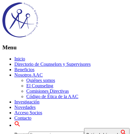
Menu
Inicio
Directorio de Counselors y Supervisores
Beneficios
Nosotros AAC
Quiénes somos
El Counseling
Comisiones Directivas
Código de Ética de la AAC
Investigación
Novedades
Acceso Socios
Contacto