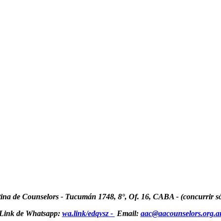
ina de Counselors - Tucumán 1748, 8°, Of. 16, CABA - (concurrir sól
Link de Whatsapp:
wa.link/edqvsz -
Email:
aac@aacounselors.org.a