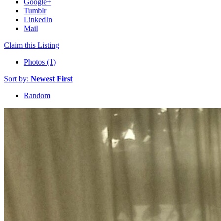
Google+
Tumblr
LinkedIn
Mail
Claim this Listing
Photos (1)
Sort by:
Newest First
Random