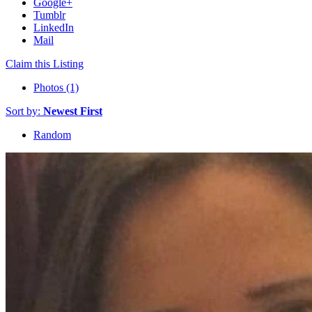
Google+
Tumblr
LinkedIn
Mail
Claim this Listing
Photos (1)
Sort by:
Newest First
Random