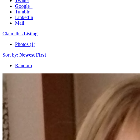
Twitter
Google+
Tumblr
LinkedIn
Mail
Claim this Listing
Photos (1)
Sort by:
Newest First
Random