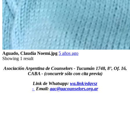
Aguado, Claudia Noemí.jpg
5 años ago
Showing 1 result
Asociación Argentina de Counselors - Tucumán 1748, 8°, Of. 16,
CABA - (concurrir sólo con cita previa)
Link de Whatsapp:
wa.link/edqvsz
-
Email:
aac@aacounselors.org.ar