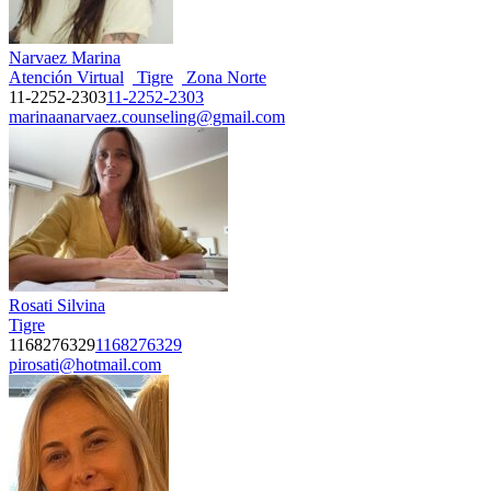
Narvaez Marina
Atención Virtual
Tigre
Zona Norte
11-2252-2303
11-2252-2303
marinaanarvaez.counseling@gmail.com
Rosati Silvina
Tigre
1168276329
1168276329
pirosati@hotmail.com