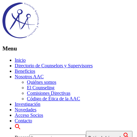
Menu
Inicio
Directorio de Counselors y Supervisores
Beneficios
Nosotros AAC
Quiénes somos
El Counseling
Comisiones Directivas
Código de Ética de la AAC
Investigación
Novedades
Acceso Socios
Contacto