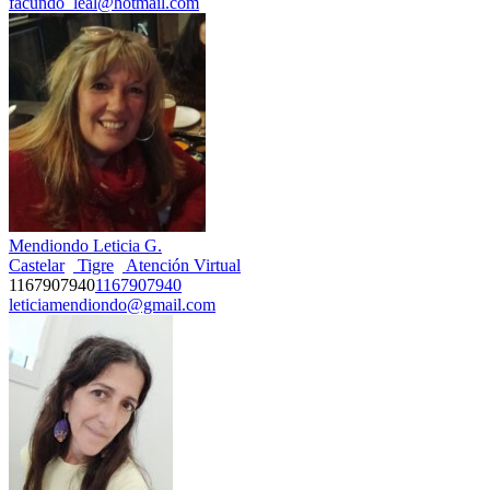
facundo_leal@hotmail.com
Mendiondo Leticia G.
Castelar
Tigre
Atención Virtual
1167907940
1167907940
leticiamendiondo@gmail.com