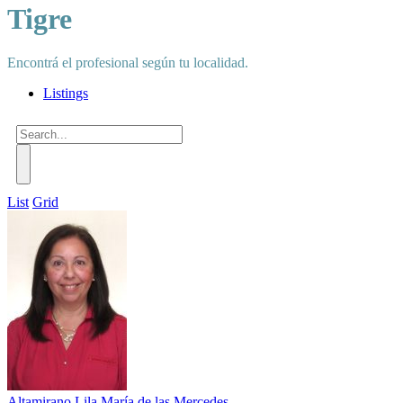
Tigre
Encontrá el profesional según tu localidad.
Listings
List
Grid
Altamirano Lila María de las Mercedes