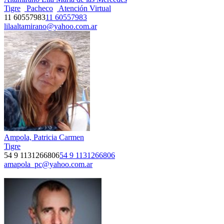
Tigre
Pacheco
Atención Virtual
11 60557983
11 60557983
lilaaltamirano@yahoo.com.ar
Ampola, Patricia Carmen
Tigre
54 9 1131266806
54 9 1131266806
amapola_pc@yahoo.com.ar