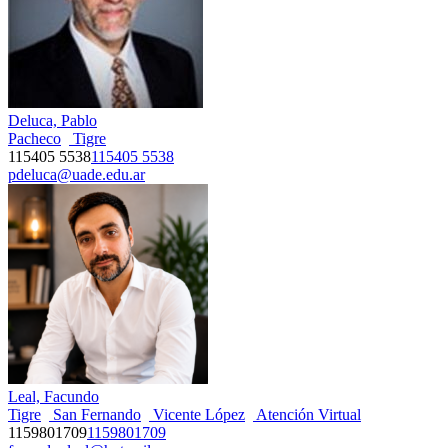
Deluca, Pablo
Pacheco
Tigre
115405 5538
115405 5538
pdeluca@uade.edu.ar
Leal, Facundo
Tigre
San Fernando
Vicente López
Atención Virtual
1159801709
1159801709