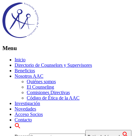
Menu
Inicio
Directorio de Counselors y Supervisores
Beneficios
Nosotros AAC
Quiénes somos
El Counseling
Comisiones Directivas
Código de Ética de la AAC
Investigación
Novedades
Acceso Socios
Contacto