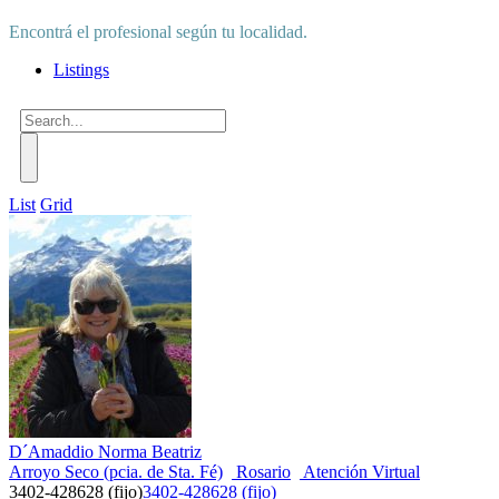
Encontrá el profesional según tu localidad.
Listings
List
Grid
D´Amaddio Norma Beatriz
Arroyo Seco (pcia. de Sta. Fé)
Rosario
Atención Virtual
3402-428628 (fijo)
3402-428628 (fijo)