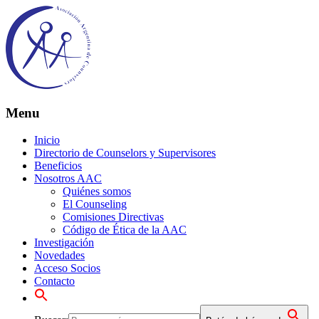
Menu
Inicio
Directorio de Counselors y Supervisores
Beneficios
Nosotros AAC
Quiénes somos
El Counseling
Comisiones Directivas
Código de Ética de la AAC
Investigación
Novedades
Acceso Socios
Contacto