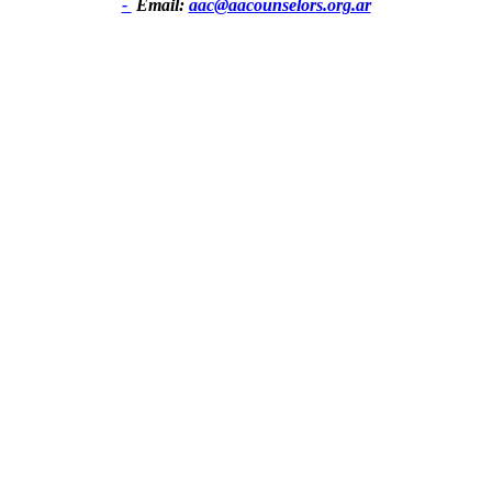
-
Email:
aac@aacounselors.org.ar