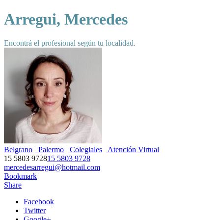
Arregui, Mercedes
Encontrá el profesional según tu localidad.
Belgrano
Palermo
Colegiales
Atención Virtual
15 5803 9728
15 5803 9728
mercedesarregui@hotmail.com
Bookmark
Share
Facebook
Twitter
Google+