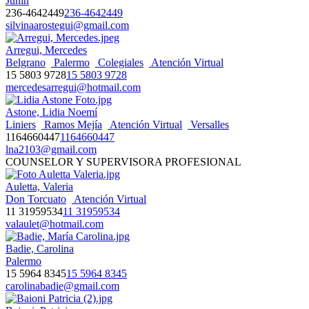
Junín
236-4642449
236-4642449
silvinaarostegui@gmail.com
Arregui, Mercedes
Belgrano
Palermo
Colegiales
Atención Virtual
15 5803 9728
15 5803 9728
mercedesarregui@hotmail.com
Astone, Lidia Noemí
Liniers
Ramos Mejía
Atención Virtual
Versalles
1164660447
1164660447
lna2103@gmail.com
COUNSELOR Y SUPERVISORA PROFESIONAL
Auletta, Valeria
Don Torcuato
Atención Virtual
11 31959534
11 31959534
valaulet@hotmail.com
Badie, Carolina
Palermo
15 5964 8345
15 5964 8345
carolinabadie@gmail.com