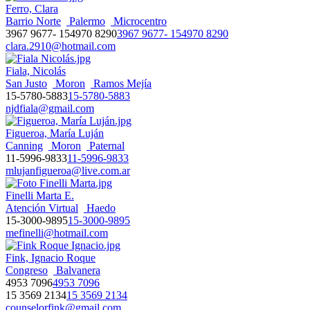
Ferro, Clara
Barrio Norte
Palermo
Microcentro
3967 9677- 154970 8290
3967 9677- 154970 8290
clara.2910@hotmail.com
Fiala, Nicolás
San Justo
Moron
Ramos Mejía
15-5780-5883
15-5780-5883
njdfiala@gmail.com
Figueroa, María Luján
Canning
Moron
Paternal
11-5996-9833
11-5996-9833
mlujanfigueroa@live.com.ar
Finelli Marta E.
Atención Virtual
Haedo
15-3000-9895
15-3000-9895
mefinelli@hotmail.com
Fink, Ignacio Roque
Congreso
Balvanera
4953 7096
4953 7096
15 3569 2134
15 3569 2134
counselorfink@gmail.com