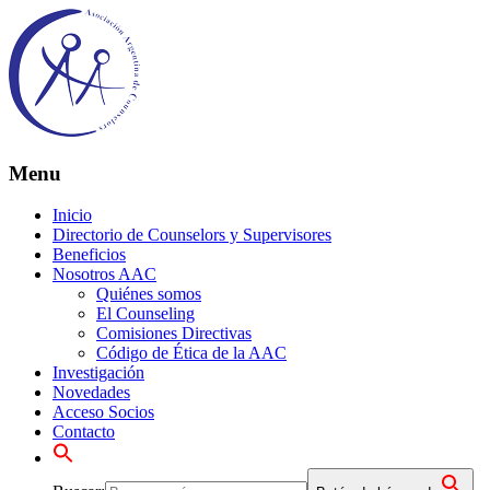
Menu
Inicio
Directorio de Counselors y Supervisores
Beneficios
Nosotros AAC
Quiénes somos
El Counseling
Comisiones Directivas
Código de Ética de la AAC
Investigación
Novedades
Acceso Socios
Contacto