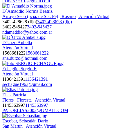
maria572010@gmail.com
D´Amaddio Norma Beatriz
Arroyo Seco (pcia. de Sta. Fé)
Rosario
Atención Virtual
3402-428628 (fijo)
3402-428628 (fijo)
3402-545427
3402-545427
ndamaddio@yahoo.com.ar
D´Urzo Anbella
Atención Virtual
1568661222
1568661222
ana.durzo@hotmail.com
Echagüe, Sergio F.
Atención Virtual
1136421391
1136421391
sechague1963@gmail.com
Elías Patricia
Flores
Floresta
Atención Virtual
1145363997
1145363997
PATOELIAS2002@GMAIL.COM
Escobar, Sebastián Darío
San Martín
Atención Virtual