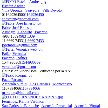
Estefan Andrea
Villa Urquiza
Saavedra
Villa Devoto
01164936450
01164936450
anestefan@hotmail.com
Fabre, José Ernesto
Almagro
Caballito
Palermo
4983 1339
4983 1339
11 6669 7433
11 6669 7433
josefabre6@gmail.com
Fajfar, Verónica
Palermo
Núñez
1544930369
1544930369
veronikaf@gmail.com
Counselor Supervisora Certificada por la AAC
Fazio Rosana
Atención Virtual
Los Cardales
Montecastro
1167884066
1167884066
maroplay@hotmail.com
Fernández Karina Verónica
San Carlos de Bariloche
Atención Presencial
Atención Virtual