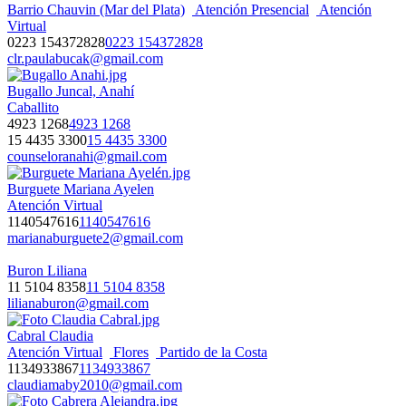
Barrio Chauvin (Mar del Plata)
Atención Presencial
Atención
Virtual
0223 154372828
0223 154372828
clr.paulabucak@gmail.com
Bugallo Juncal, Anahí
Caballito
4923 1268
4923 1268
15 4435 3300
15 4435 3300
counseloranahi@gmail.com
Burguete Mariana Ayelen
Atención Virtual
1140547616
1140547616
marianaburguete2@gmail.com
Buron Liliana
11 5104 8358
11 5104 8358
lilianaburon@gmail.com
Cabral Claudia
Atención Virtual
Flores
Partido de la Costa
1134933867
1134933867
claudiamaby2010@gmail.com