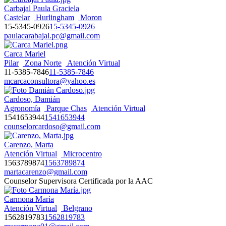
Carbajal Paula Graciela
Castelar
Hurlingham
Moron
15-5345-0926
15-5345-0926
paulacarabajal.pc@gmail.com
Carca Mariel
Pilar
Zona Norte
Atención Virtual
11-5385-7846
11-5385-7846
mcarcaconsultora@yahoo.es
Cardoso, Damián
Agronomía
Parque Chas
Atención Virtual
1541653944
1541653944
counselorcardoso@gmail.com
Carenzo, Marta
Atención Virtual
Microcentro
1563789874
1563789874
martacarenzo@gmail.com
Counselor Supervisora Certificada por la AAC
Carmona María
Atención Virtual
Belgrano
1562819783
1562819783