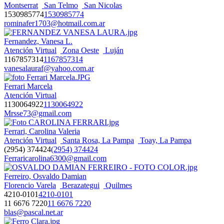
Montserrat
San Telmo
San Nicolas
1530985774
1530985774
rominafer1703@hotmail.com.ar
Fernandez, Vanesa L.
Atención Virtual
Zona Oeste
Luján
1167857314
1167857314
vanesalauraf@yahoo.com.ar
Ferrari Marcela
Atención Virtual
1130064922
1130064922
Mrsse73@gmail.com
Ferrari, Carolina Valeria
Atención Virtual
Santa Rosa, La Pampa
Toay, La Pampa
(2954) 374424
(2954) 374424
Ferraricarolina6300@gmail.com
Ferreiro, Osvaldo Damian
Florencio Varela
Berazategui
Quilmes
4210-0101
4210-0101
11 6676 7220
11 6676 7220
blas@pascal.net.ar