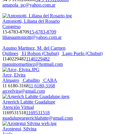
amapola_pc@yahoo.com.ar
Antoniotti, Liliana del Rosario
Congreso
15-6783-8709
15-6783-8709
lilianaantoniotti@yahoo.com.ar
Aquino Martinez, M. del Carmen
Quilmes
El Bolson (Chubut)
Lago Puelo (Chubut)
1140229482
1140229482
maquinomartinez@hotmail.com
Arce, Elvira
Almagro
Caballito
CABA
11 6180-3168
11 6180-3168
arceelvira@gmail.com
Argerich Lahitte Guadalupe
Atención Virtual
1169531518
1169531518
guadalupeargerichlahitte@gmail.com
Arostegui, Silvina