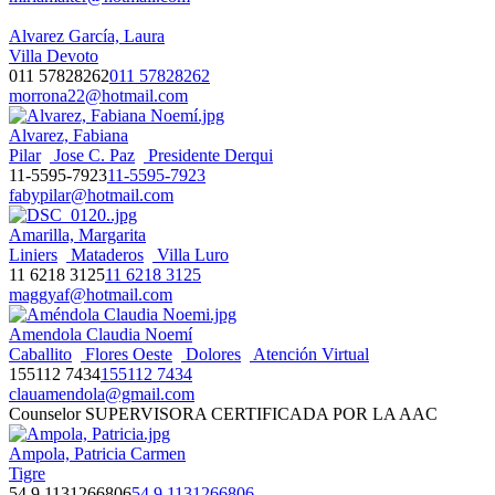
Alvarez García, Laura
Villa Devoto
011 57828262
011 57828262
morrona22@hotmail.com
Alvarez, Fabiana
Pilar
Jose C. Paz
Presidente Derqui
11-5595-7923
11-5595-7923
fabypilar@hotmail.com
Amarilla, Margarita
Liniers
Mataderos
Villa Luro
11 6218 3125
11 6218 3125
maggyaf@hotmail.com
Amendola Claudia Noemí
Caballito
Flores Oeste
Dolores
Atención Virtual
155112 7434
155112 7434
clauamendola@gmail.com
Counselor SUPERVISORA CERTIFICADA POR LA AAC
Ampola, Patricia Carmen
Tigre
54 9 1131266806
54 9 1131266806