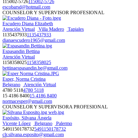
115002-5726
115002-5726
escobarsd@hotmail.com
COUNSELOR Y SUPERVISOR PROFESIONAL
Escudero Diana Elizabeth
Atención Virtual
Villa Madero
Tapiales
1135437933
1135437933
dianaescudero1965@gmail.com
Espasandin Bettina
Atención Virtual
1158358025
1158358025
bettinaespasandin.be@gmail.com
Esper, Norma Cristina
Belgrano
Atención Virtual
4780 5118
4780 5118
15 4186 8400
15 4186 8400
normacesper@gmail.com
COUNSELOR Y SUPERVISORA PROFESIONAL
Espósito, Silvana Ángela
Vicente López
Belgrano
Palermo
5491150178732
5491150178732
clr.silvana.esposito@gmail.com