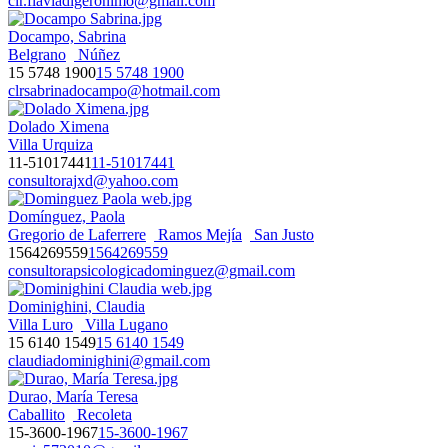
clr.flaviadigeronimo@gmail.com
Docampo, Sabrina
Belgrano
Núñez
15 5748 1900
15 5748 1900
clrsabrinadocampo@hotmail.com
Dolado Ximena
Villa Urquiza
11-51017441
11-51017441
consultorajxd@yahoo.com
Domínguez, Paola
Gregorio de Laferrere
Ramos Mejía
San Justo
1564269559
1564269559
consultorapsicologicadominguez@gmail.com
Dominighini, Claudia
Villa Luro
Villa Lugano
15 6140 1549
15 6140 1549
claudiadominighini@gmail.com
Durao, María Teresa
Caballito
Recoleta
15-3600-1967
15-3600-1967