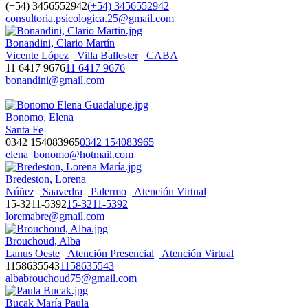
(+54) 3456552942
(+54) 3456552942
consultoria.psicologica.25@gmail.com
Bonandini, Clario Martín
Vicente López
Villa Ballester
CABA
11 6417 9676
11 6417 9676
bonandini@gmail.com
Bonomo, Elena
Santa Fe
0342 154083965
0342 154083965
elena_bonomo@hotmail.com
Bredeston, Lorena
Núñez
Saavedra
Palermo
Atención Virtual
15-3211-5392
15-3211-5392
loremabre@gmail.com
Brouchoud, Alba
Lanus Oeste
Atención Presencial
Atención Virtual
1158635543
1158635543
albabrouchoud75@gmail.com
Bucak María Paula