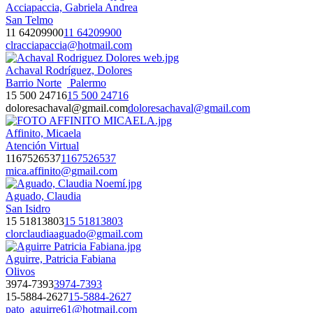
Acciapaccia, Gabriela Andrea
San Telmo
11 64209900
11 64209900
clracciapaccia@hotmail.com
Achaval Rodríguez, Dolores
Barrio Norte
Palermo
15 500 24716
15 500 24716
doloresachaval@gmail.com
doloresachaval@gmail.com
Affinito, Micaela
Atención Virtual
1167526537
1167526537
mica.affinito@gmail.com
Aguado, Claudia
San Isidro
15 51813803
15 51813803
clorclaudiaaguado@gmail.com
Aguirre, Patricia Fabiana
Olivos
3974-7393
3974-7393
15-5884-2627
15-5884-2627
pato_aguirre61@hotmail.com