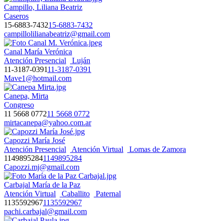
Campillo, Liliana Beatriz
Caseros
15-6883-7432
15-6883-7432
campillolilianabeatriz@gmail.com
Canal María Verónica
Atención Presencial
Luján
11-3187-0391
11-3187-0391
Mave1@hotmail.com
Canepa, Mirta
Congreso
11 5668 0772
11 5668 0772
mirtacanepa@yahoo.com.ar
Capozzi María José
Atención Presencial
Atención Virtual
Lomas de Zamora
1149895284
1149895284
Capozzi.mj@gmail.com
Carbajal María de la Paz
Atención Virtual
Caballito
Paternal
1135592967
1135592967
pachi.carbajal@gmail.com