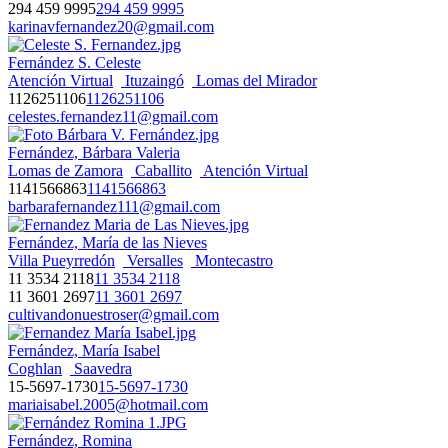
294 459 9995
294 459 9995
karinavfernandez20@gmail.com
Fernández S. Celeste
Atención Virtual
Ituzaingó
Lomas del Mirador
1126251106
1126251106
celestes.fernandez11@gmail.com
Fernández, Bárbara Valeria
Lomas de Zamora
Caballito
Atención Virtual
1141566863
1141566863
barbarafernandez111@gmail.com
Fernández, María de las Nieves
Villa Pueyrredón
Versalles
Montecastro
11 3534 2118
11 3534 2118
11 3601 2697
11 3601 2697
cultivandonuestroser@gmail.com
Fernández, María Isabel
Coghlan
Saavedra
15-5697-1730
15-5697-1730
mariaisabel.2005@hotmail.com
Fernández, Romina