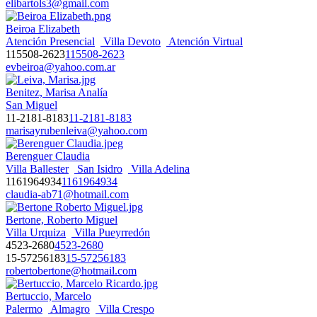
elibartols3@gmail.com
Beiroa Elizabeth
Atención Presencial
Villa Devoto
Atención Virtual
115508-2623
115508-2623
evbeiroa@yahoo.com.ar
Benitez, Marisa Analía
San Miguel
11-2181-8183
11-2181-8183
marisayrubenleiva@yahoo.com
Berenguer Claudia
Villa Ballester
San Isidro
Villa Adelina
1161964934
1161964934
claudia-ab71@hotmail.com
Bertone, Roberto Miguel
Villa Urquiza
Villa Pueyrredón
4523-2680
4523-2680
15-57256183
15-57256183
robertobertone@hotmail.com
Bertuccio, Marcelo
Palermo
Almagro
Villa Crespo