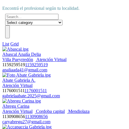
Encontrá el profesional según tu localidad.
List
Grid
Abascal Analía Delia
Villa Pueyrredón
Atención Virtual
1159259519
1159259519
analiaada41@gmail.com
Abate Gabriela A.
Atención Virtual
1176001511
1176001511
gabrielaabate.2025@gmail.com
Abregu Carina
Atención Virtual
Cordoba capital
Mendiolaza
1130908656
1130908656
caryabregu27@gmail.com