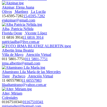
Akpinar, Elena Juana
Olivos
Martínez
La Lucila
15-6595-7282
15-6595-7282
ejakpinar@gmail.com
Alba, Patricia Nélida
Florida Oeste
Vicente López
11 6816 3914
11 6816 3914
patriciaalba@live.com.ar
Albertin Irma Beatriz
Villa de Mayo
Atención Virtual
011 5801-7751
011 5801-7751
irma.albertin@gmail.com
Altamirano Lila María de las Mercedes
Tigre
Pacheco
Atención Virtual
11 60557983
11 60557983
lilaaltamirano@yahoo.com.ar
Alter, Miriam
Colegiales
01167510341
01167510341
miriamalter@hotmail.com