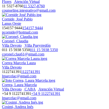
Flores
Atención Virtual
11 5327-8760
11 5327-8760
counseling.integrativo@gmail.com
Cornide, José Pablo
Lanus Oeste
154157 9444
154157 9444
pcornide@hotmail.com
Coronel, Claudia
Villa Devoto
Villa Pueyrredón
011 15 5938 5350
011 15 5938 5350
coronel.clau61@gmail.com
Correa Marcela Laura
Villa Devoto
1122741391
1122741391
lmarcelac@gmail.com
Correa, Laura Marcela
Villa Devoto
CABA
Atención Virtual
+54 9 1122741391
+54 9 1122741391
lmarcelac@gmail.com
Cosimi, Andrea Inés