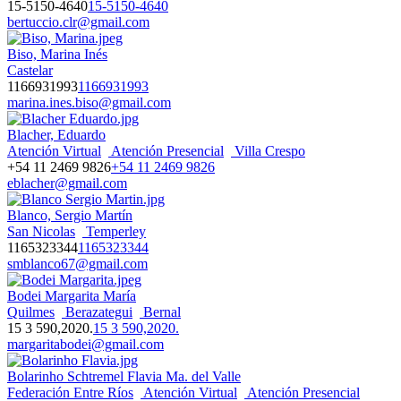
15-5150-4640
15-5150-4640
bertuccio.clr@gmail.com
Biso, Marina Inés
Castelar
1166931993
1166931993
marina.ines.biso@gmail.com
Blacher, Eduardo
Atención Virtual
Atención Presencial
Villa Crespo
+54 11 2469 9826
+54 11 2469 9826
eblacher@gmail.com
Blanco, Sergio Martín
San Nicolas
Temperley
1165323344
1165323344
smblanco67@gmail.com
Bodei Margarita María
Quilmes
Berazategui
Bernal
15 3 590,2020.
15 3 590,2020.
margaritabodei@gmail.com
Bolarinho Schtremel Flavia Ma. del Valle
Federación Entre Ríos
Atención Virtual
Atención Presencial