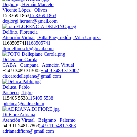
Degiorgi, Hernán Marcelo
Vicente López
Olivos
15 3369 1863
15 3369 1863
degiorgi.hernan@gmail.com
Delfino, Florencia
Atención Virtual
Villa Pueyrredón
Villa Urquiza
1168505741
1168505741
flordelfino.clr@gmail.com
Dellepiane Carola
CABA
Campana
Atención Virtual
+54 9 3489 313002
+54 9 3489 313002
clr.carodellepiane@gmail.com
Deluca, Pablo
Pacheco
Tigre
115405 5538
115405 5538
pdeluca@uade.edu.ar
Di Fiore Adriana
Atención Virtual
Belgrano
Palermo
54 9 11 5481-7863
54 9 11 5481-7863
adrianadifiore@gmail.com