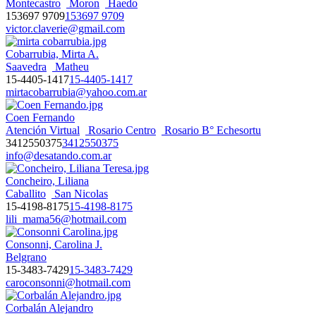
Montecastro
Moron
Haedo
153697 9709
153697 9709
victor.claverie@gmail.com
Cobarrubia, Mirta A.
Saavedra
Matheu
15-4405-1417
15-4405-1417
mirtacobarrubia@yahoo.com.ar
Coen Fernando
Atención Virtual
Rosario Centro
Rosario B° Echesortu
3412550375
3412550375
info@desatando.com.ar
Concheiro, Liliana
Caballito
San Nicolas
15-4198-8175
15-4198-8175
lili_mama56@hotmail.com
Consonni, Carolina J.
Belgrano
15-3483-7429
15-3483-7429
caroconsonni@hotmail.com
Corbalán Alejandro