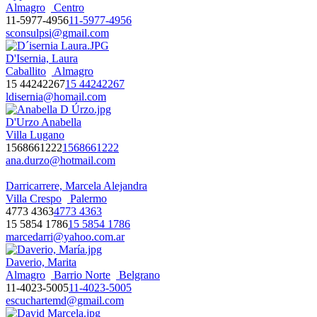
Almagro
Centro
11-5977-4956
11-5977-4956
sconsulpsi@gmail.com
D'Isernia, Laura
Caballito
Almagro
15 44242267
15 44242267
ldisernia@homail.com
D'Urzo Anabella
Villa Lugano
1568661222
1568661222
ana.durzo@hotmail.com
Darricarrere, Marcela Alejandra
Villa Crespo
Palermo
4773 4363
4773 4363
15 5854 1786
15 5854 1786
marcedarri@yahoo.com.ar
Daverio, Marita
Almagro
Barrio Norte
Belgrano
11-4023-5005
11-4023-5005
escuchartemd@gmail.com