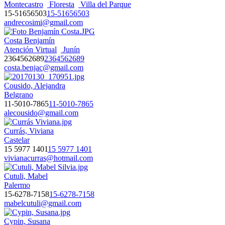
Montecastro
Floresta
Villa del Parque
15-51656503
15-51656503
andrecosimi@gmail.com
Costa Benjamín
Atención Virtual
Junín
2364562689
2364562689
costa.benjac@gmail.com
Cousido, Alejandra
Belgrano
11-5010-7865
11-5010-7865
alecousido@gmail.com
Currás, Viviana
Castelar
15 5977 1401
15 5977 1401
vivianacurras@hotmail.com
Cutuli, Mabel
Palermo
15-6278-7158
15-6278-7158
mabelcutuli@gmail.com
Cypin, Susana