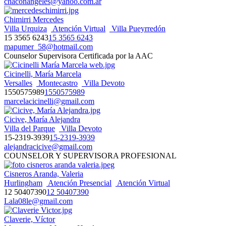
chaconangeles@yahoo.com.ar
Chimirri Mercedes
Villa Urquiza
Atención Virtual
Villa Pueyrredón
15 3565 6243
15 3565 6243
mapumer_58@hotmail.com
Counselor Supervisora Certificada por la AAC
Cicinelli, María Marcela
Versalles
Montecastro
Villa Devoto
1550575989
1550575989
marcelacicinelli@gmail.com
Cicive, María Alejandra
Villa del Parque
Villa Devoto
15-2319-3939
15-2319-3939
alejandracicive@gmail.com
COUNSELOR Y SUPERVISORA PROFESIONAL
Cisneros Aranda, Valeria
Hurlingham
Atención Presencial
Atención Virtual
12 50407390
12 50407390
Lala08le@gmail.com
Claverie, Víctor