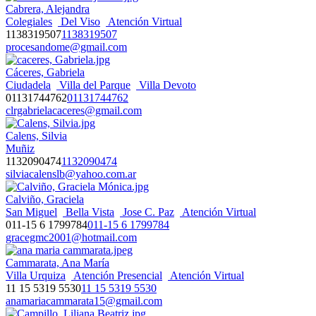
Cabrera, Alejandra
Colegiales
Del Viso
Atención Virtual
1138319507
1138319507
procesandome@gmail.com
Cáceres, Gabriela
Ciudadela
Villa del Parque
Villa Devoto
01131744762
01131744762
clrgabrielacaceres@gmail.com
Calens, Silvia
Muñiz
1132090474
1132090474
silviacalenslb@yahoo.com.ar
Calviño, Graciela
San Miguel
Bella Vista
Jose C. Paz
Atención Virtual
011-15 6 1799784
011-15 6 1799784
gracegmc2001@hotmail.com
Cammarata, Ana María
Villa Urquiza
Atención Presencial
Atención Virtual
11 15 5319 5530
11 15 5319 5530
anamariacammarata15@gmail.com