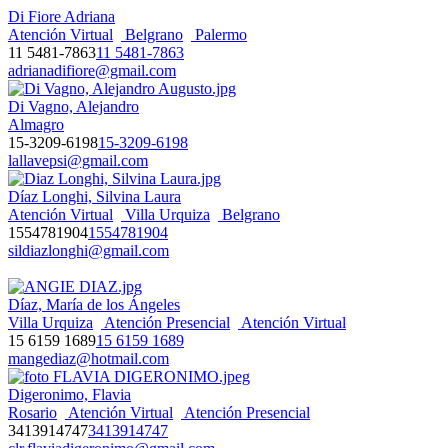
Di Fiore Adriana
Atención Virtual
Belgrano
Palermo
11 5481-7863
11 5481-7863
adrianadifiore@gmail.com
Di Vagno, Alejandro
Almagro
15-3209-6198
15-3209-6198
lallavepsi@gmail.com
Díaz Longhi, Silvina Laura
Atención Virtual
Villa Urquiza
Belgrano
1554781904
1554781904
sildiazlonghi@gmail.com
Díaz, María de los Ángeles
Villa Urquiza
Atención Presencial
Atención Virtual
15 6159 1689
15 6159 1689
mangediaz@hotmail.com
Digeronimo, Flavia
Rosario
Atención Virtual
Atención Presencial
3413914747
3413914747