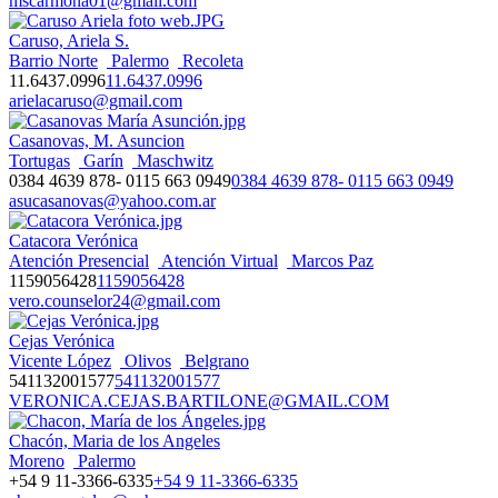
mscarmona01@gmail.com
Caruso, Ariela S.
Barrio Norte
Palermo
Recoleta
11.6437.0996
11.6437.0996
arielacaruso@gmail.com
Casanovas, M. Asuncion
Tortugas
Garín
Maschwitz
0384 4639 878- 0115 663 0949
0384 4639 878- 0115 663 0949
asucasanovas@yahoo.com.ar
Catacora Verónica
Atención Presencial
Atención Virtual
Marcos Paz
1159056428
1159056428
vero.counselor24@gmail.com
Cejas Verónica
Vicente López
Olivos
Belgrano
541132001577
541132001577
VERONICA.CEJAS.BARTILONE@GMAIL.COM
Chacón, Maria de los Angeles
Moreno
Palermo
+54 9 11-3366-6335
+54 9 11-3366-6335