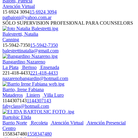
Baioni, Patricia
Atención Virtual
15 6924 3094
15 6924 3094
patbaioni@yahoo.com.ar
SÓLO SUPERVISION PROFESIONAL PARA COUNSELORS
Balestretti, Natalia
Canning
15-5942-7350
15-5942-7350
balestrettinatalia@gmail.com
Bangardino Nazareno
La Plata
Berisso
Ensenada
221-418-4433
221-418-4433
nazarenobangardin@hotmail.com
Barrio, Irene Fabiana
Mataderos
Liniers
Villa Luro
1144307143
1144307143
fabyclass@hotmail.com
Bartolsic Elida
Barrio Norte
Recoleta
Atención Virtual
Atención Presencial
Centro
1558347480
1558347480