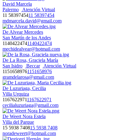
David Marcela
Palermo
Atención Virtual
11 58397454
11 58397454
mdmarcela.david@gmail.com
De Alvear Mercedes
San Martín de los Andes
1140422474
1140422474
mechidealvear@hotmail.com
De La Rosa, Graciela María
San Isidro
Beccar
Atención Virtual
1151658976
1151658976
gramdelarosa@gmail.com
De Luzuriaga, Cecilia
Villa Urquiza
1167622971
1167622971
cecilialuzuriaga@gmail.com
De Weert Nora Estela
Villa del Parque
15 5938 7408
15 5938 7408
noradeweert@hotmail.com