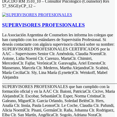
DGCDO RM 3510_10 – Consultor Psicologico (Counselor) Res
57_SSGEyCP_12 –
SUPERVISORES PROFESIONALES
La Asociación Argentina de Counselors les informa los colegas que
han cumplido con los estándares de Supervisión Profesional. Si
deseás contactarte con algún/a supervisor/a clickeá sobre su nombre:
SUPERVISORES PROFESIONALES CERTIFICADOS por la
AAC – Supervisores Senior Clr. Améndola, Claudia NoemíClr.
Astone, Lidia Noemí Clr. Carenzo, MartaClr. Chimirri,
MercedesClr. Fajfar, VerónicaClr. Garavaglia, Ariel ErnestoClr.
Masserano, Marcela Clr. Mederos, Martha AlejandraClr. Scabini,
María CeciliaClr. Sly, Lina María (Lynette)Clr. Weiskoff, Mabel
Alejandra
______________________________________________________
SUPERVISORES PROFESIONALES que han cumplido con la
formación oficial y en la AAC Clr. Baioni, PatriciaClr. Cicive, Maria
AlejandraClr. Escobar, SebastiánClr. Esper, Norma CristinaClr.
Galeano, MiguelClr. Garcia Orlando, Soledad BelénClr. Hers,
Analía Clr. Insúa, Paula LeonorClr. Le Coche, Claudia Clr. Pafundi,
Alicia NoemíClr. Pisani, GermánClr. Raña, Johanna Clr. Rodriguez,
Elba Clr. San Martín, AngélicaClr. Sogolo, Adriana NoraClr.