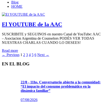
Blog
HOME
El YOUTUBE de la AAC
SUSCRIBITE y SEGUINOS en nuestro Canal de YouTube: AAC
– Asociacion Argentina de Counselors PODÉS VER TODAS
NUESTRAS CHARLAS CUANDO LO DESEES!
Read more
←
Previous
1
2
3
4
5
6
Next
→
EN EL BLOG
22/8 - 11hs. Conversatorio abierto a la comunidad:
“El impacto del consumo problemático en la
dinámica familiar”
07/08/2026