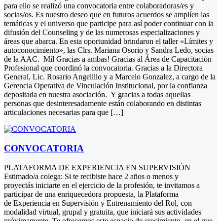
para ello se realizó una convocatoria entre colaboradoras/es y
socias/os. Es nuestro deseo que en futuros acuerdos se amplíen las
temáticas y el universo que participe para así poder continuar con la
difusión del Counseling y de las numerosas especializaciones y
áreas que abarca. En esta oportunidad brindaron el taller «Límites y
autoconocimiento», las Clrs. Mariana Osorio y Sandra Ledo, socias
de la AAC. Mil Gracias a ambas! Gracias al Área de Capacitación
Profesional que coordinó la convocatoria. Gracias a la Directora
General, Lic. Rosario Angelillo y a Marcelo Gonzalez, a cargo de la
Gerencia Operativa de Vinculación Institucional, por la confianza
depositada en nuestra asociación. Y gracias a todas aquellas
personas que desinteresadamente están colaborando en distintas
articulaciones necesarias para que […]
CONVOCATORIA
PLATAFORMA DE EXPERIENCIA EN SUPERVISIÓN
Estimado/a colega: Si te recibiste hace 2 años o menos y
proyectás iniciarte en el ejercicio de la profesión, te invitamos a
participar de una enriquecedora propuesta, la Plataforma
de Experiencia en Supervisión y Entrenamiento del Rol, con
modalidad virtual, grupal y gratuita, que iniciará sus actividades
próximamente. Te ofrecemos este espacio de crecimiento, en el que