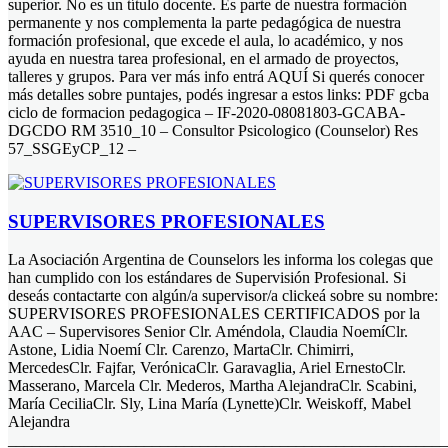
superior. No es un título docente. Es parte de nuestra formación
permanente y nos complementa la parte pedagógica de nuestra
formación profesional, que excede el aula, lo académico, y nos
ayuda en nuestra tarea profesional, en el armado de proyectos,
talleres y grupos. Para ver más info entrá AQUÍ Si querés conocer
más detalles sobre puntajes, podés ingresar a estos links: PDF gcba
ciclo de formacion pedagogica – IF-2020-08081803-GCABA-
DGCDO RM 3510_10 – Consultor Psicologico (Counselor) Res
57_SSGEyCP_12 –
SUPERVISORES PROFESIONALES
La Asociación Argentina de Counselors les informa los colegas que
han cumplido con los estándares de Supervisión Profesional. Si
deseás contactarte con algún/a supervisor/a clickeá sobre su nombre:
SUPERVISORES PROFESIONALES CERTIFICADOS por la
AAC – Supervisores Senior Clr. Améndola, Claudia NoemíClr.
Astone, Lidia Noemí Clr. Carenzo, MartaClr. Chimirri,
MercedesClr. Fajfar, VerónicaClr. Garavaglia, Ariel ErnestoClr.
Masserano, Marcela Clr. Mederos, Martha AlejandraClr. Scabini,
María CeciliaClr. Sly, Lina María (Lynette)Clr. Weiskoff, Mabel
Alejandra
______________________________________________________