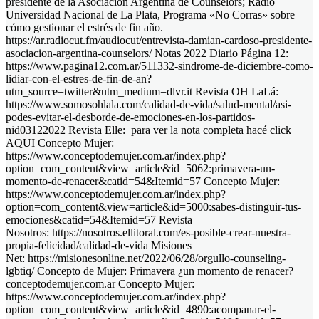
presidente de la Asociación Argentina de Counselors; Radio
Universidad Nacional de La Plata, Programa «No Corras» sobre
cómo gestionar el estrés de fin año.
https://ar.radiocut.fm/audiocut/entrevista-damian-cardoso-presidente-
asociacion-argentina-counselors/ Notas 2022 Diario Página 12:
https://www.pagina12.com.ar/511332-sindrome-de-diciembre-como-
lidiar-con-el-estres-de-fin-de-an?
utm_source=twitter&utm_medium=dlvr.it Revista OH LaLá:
https://www.somosohlala.com/calidad-de-vida/salud-mental/asi-
podes-evitar-el-desborde-de-emociones-en-los-partidos-
nid03122022 Revista Elle: para ver la nota completa hacé click
AQUI Concepto Mujer:
https://www.conceptodemujer.com.ar/index.php?
option=com_content&view=article&id=5062:primavera-un-
momento-de-renacer&catid=54&Itemid=57 Concepto Mujer:
https://www.conceptodemujer.com.ar/index.php?
option=com_content&view=article&id=5000:sabes-distinguir-tus-
emociones&catid=54&Itemid=57 Revista
Nosotros: https://nosotros.ellitoral.com/es-posible-crear-nuestra-
propia-felicidad/calidad-de-vida Misiones
Net: https://misionesonline.net/2022/06/28/orgullo-counseling-
lgbtiq/ Concepto de Mujer: Primavera ¿un momento de renacer?
conceptodemujer.com.ar Concepto Mujer:
https://www.conceptodemujer.com.ar/index.php?
option=com_content&view=article&id=4890:acompanar-el-