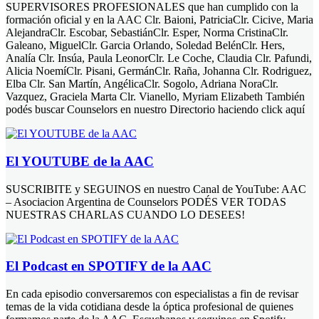
SUPERVISORES PROFESIONALES que han cumplido con la
formación oficial y en la AAC Clr. Baioni, PatriciaClr. Cicive, Maria
AlejandraClr. Escobar, SebastiánClr. Esper, Norma CristinaClr.
Galeano, MiguelClr. Garcia Orlando, Soledad BelénClr. Hers,
Analía Clr. Insúa, Paula LeonorClr. Le Coche, Claudia Clr. Pafundi,
Alicia NoemíClr. Pisani, GermánClr. Raña, Johanna Clr. Rodriguez,
Elba Clr. San Martín, AngélicaClr. Sogolo, Adriana NoraClr.
Vazquez, Graciela Marta Clr. Vianello, Myriam Elizabeth También
podés buscar Counselors en nuestro Directorio haciendo click aquí
El YOUTUBE de la AAC
SUSCRIBITE y SEGUINOS en nuestro Canal de YouTube: AAC
– Asociacion Argentina de Counselors PODÉS VER TODAS
NUESTRAS CHARLAS CUANDO LO DESEES!
El Podcast en SPOTIFY de la AAC
En cada episodio conversaremos con especialistas a fin de revisar
temas de la vida cotidiana desde la óptica profesional de quienes